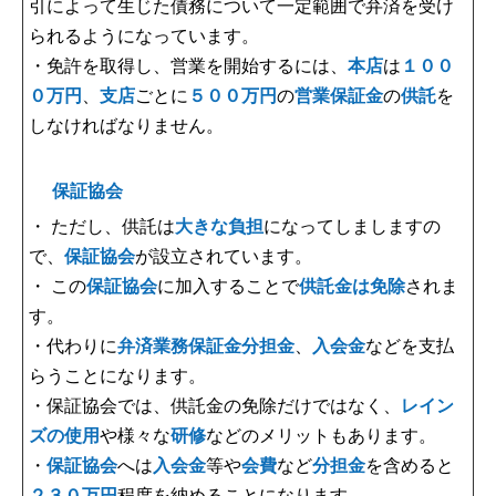
引によって生じた債務について一定範囲で弁済を受け
られるようになっています。
・免許を取得し、営業を開始するには、
本店
は
１００
０万円
、
支店
ごとに
５００万円
の
営業保証金
の
供託
を
しなければなりません。
保証協会
・ ただし、供託は
大きな負担
になってしましますの
で、
保証協会
が設立されています。
・ この
保証協会
に加入することで
供託金は免除
されま
す。
・代わりに
弁済業務保証金分担金
、
入会金
などを支払
らうことになります。
・保証協会では、供託金の免除だけではなく、
レイン
ズの使用
や様々な
研修
などのメリットもあります。
・
保証協会
へは
入会金
等や
会費
など
分担金
を含めると
２３０万円
程度を納めることになります。