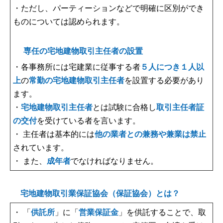
・ただし、パーティーションなどで明確に区別ができ
ものについては認められます。
専任の宅地建物取引主任者の設置
・各事務所には宅建業に従事する者
５人につき１人以
上
の
常勤の宅地建物取引主任者
を設置する必要があり
ます。
・
宅地建物取引主任者
とは試験に合格し
取引主任者証
の交付
を受けている者を言います。
・ 主任者は基本的には
他の業者との兼務や兼業は禁止
されています。
・ また、
成年者
でなければなりません。
宅地建物取引業保証協会（保証協会）とは？
・ 「
供託所
」に「
営業保証金
」を供託することで、取