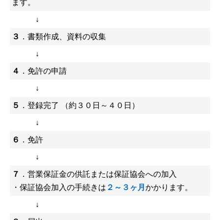
ます。
↓
３
．書類作成、資料の収集
↓
４
．免許の申請
↓
５
．登録完了 （約３０日～４０日）
↓
６
．免許
↓
７
．営業保証金の供託または保証協会への加入
・保証協会加入の手続きは
２～３ヶ月
かかります。
↓