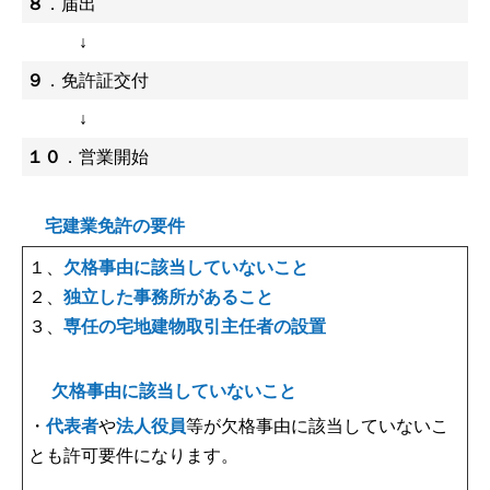
８
．届出
↓
９
．免許証交付
↓
１０
．営業開始
宅建業免許の要件
１、
欠格事由に該当していないこと
２、
独立した事務所があること
３、
専任の宅地建物取引主任者の設置
欠格事由に該当していないこと
・
代表者
や
法人役員
等が欠格事由に該当していないこ
とも許可要件になります。