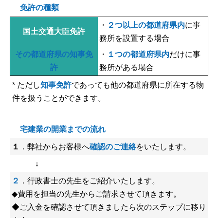
免許の種類
・
２つ以上の都道府県内
に事
国土交通大臣免許
務所を設置する場合
その都道府県の知事免
・
１つの都道府県内
だけに事
許
務所がある場合
* ただし
知事免許
であっても他の都道府県に所在する物
件を扱うことができます。
宅建業の開業までの流れ
１
．弊社からお客様へ
確認のご連絡
をいたします。
↓
２
．行政書士の先生をご紹介いたします。
◆費用を担当の先生からご請求させて頂きます。
◆ご入金を確認させて頂きましたら次のステップに移り